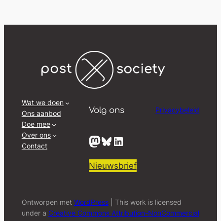
Wat we doen
Privacybeleid
Volg ons
Ons aanbod
Doe mee
Over ons
Mastodon
Bluesky
LinkedIn
Contact
Nieuwsbrief
Ontworpen met
WordPress
| This work is licensed
under a
Creative Commons Attribution-NonCommercial