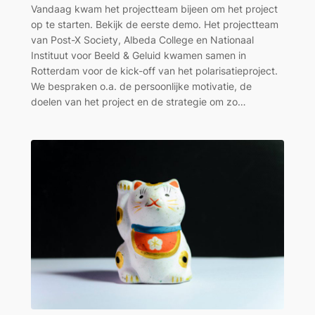
Vandaag kwam het projectteam bijeen om het project
op te starten. Bekijk de eerste demo. Het projectteam
van Post-X Society, Albeda College en Nationaal
Instituut voor Beeld & Geluid kwamen samen in
Rotterdam voor de kick-off van het polarisatieproject.
We bespraken o.a. de persoonlijke motivatie, de
doelen van het project en de strategie om zo…