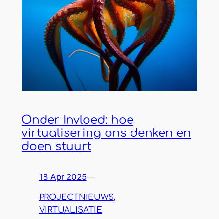
Onder Invloed: hoe
virtualisering ons denken en
doen stuurt
18 Apr 2025
—
PROJECTNIEUWS
, 
VIRTUALISATIE