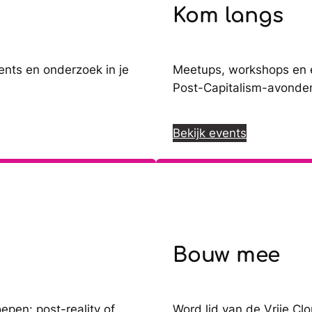
Kom langs
nts en onderzoek in je
Meetups, workshops en e
Post-Capitalism-avonde
Bekijk events
Bouw mee
oepen: post-reality of
Word lid van de Vrije Cl