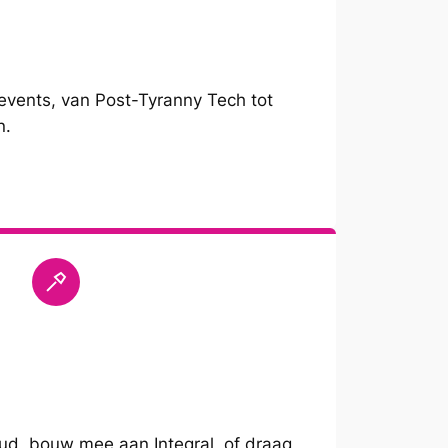
vents, van Post-Tyranny Tech tot
n.
oud, bouw mee aan Integral, of draag