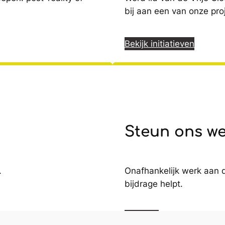
bij aan een van onze pro
Bekijk initiatieven
Steun ons w
.
Onafhankelijk werk aan d
bijdrage helpt.
Doneren